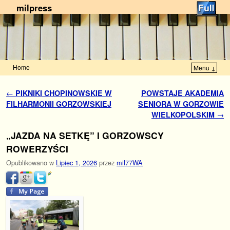
milpress
Home
Menu ↓
Przejdź do głównej treści
Przejdź do
Nawigacja
←
PIKNIKI CHOPINOWSKIE W
POWSTAJE AKADEMIA
FILHARMONII GORZOWSKIEJ
SENIORA W GORZOWIE
WIELKOPOLSKIM
→
„JAZDA NA SETKĘ” I GORZOWSCY
ROWERZYŚCI
Opublikowano w
Lipiec 1, 2026
przez
mil77WA