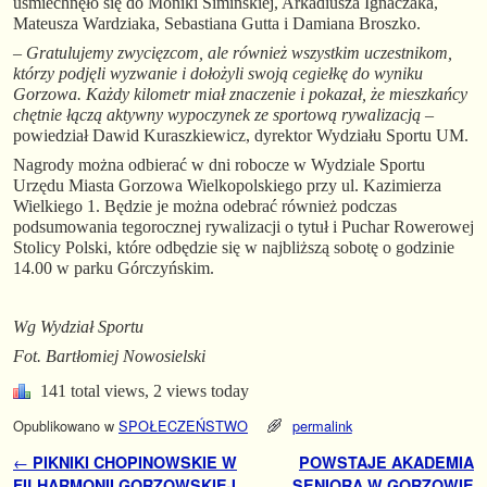
uśmiechnęło się do Moniki Simińskiej, Arkadiusza Ignaczaka,
Mateusza Wardziaka, Sebastiana Gutta i Damiana Broszko.
–
Gratulujemy zwycięzcom, ale również wszystkim uczestnikom,
którzy podjęli wyzwanie i dołożyli swoją cegiełkę do wyniku
Gorzowa. Każdy kilometr miał znaczenie i pokazał, że mieszkańcy
chętnie łączą aktywny wypoczynek ze sportową rywalizacją
–
powiedział Dawid Kuraszkiewicz, dyrektor Wydziału Sportu UM.
Nagrody można odbierać w dni robocze w Wydziale Sportu
Urzędu Miasta Gorzowa Wielkopolskiego przy ul. Kazimierza
Wielkiego 1. Będzie je można odebrać również podczas
podsumowania tegorocznej rywalizacji o tytuł i Puchar Rowerowej
Stolicy Polski, które odbędzie się w najbliższą sobotę o godzinie
14.00 w parku Górczyńskim.
Wg Wydział Sportu
Fot. Bartłomiej Nowosielski
141 total views, 2 views today
Opublikowano w
SPOŁECZEŃSTWO
permalink
Nawigacja
←
PIKNIKI CHOPINOWSKIE W
POWSTAJE AKADEMIA
FILHARMONII GORZOWSKIEJ
SENIORA W GORZOWIE