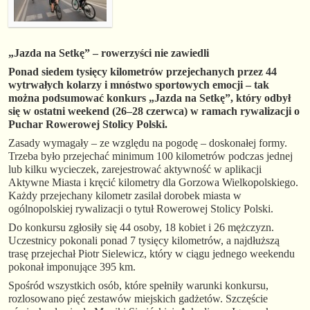
„Jazda na Setkę” – rowerzyści nie zawiedli
Ponad siedem tysięcy kilometrów przejechanych przez 44
wytrwałych kolarzy i mnóstwo sportowych emocji – tak
można podsumować konkurs „Jazda na Setkę”, który odbył
się w ostatni weekend (26–28 czerwca) w ramach rywalizacji o
Puchar Rowerowej Stolicy Polski.
Zasady wymagały – ze względu na pogodę – doskonałej formy.
Trzeba było przejechać minimum 100 kilometrów podczas jednej
lub kilku wycieczek, zarejestrować aktywność w aplikacji
Aktywne Miasta i kręcić kilometry dla Gorzowa Wielkopolskiego.
Każdy przejechany kilometr zasilał dorobek miasta w
ogólnopolskiej rywalizacji o tytuł Rowerowej Stolicy Polski.
Do konkursu zgłosiły się 44 osoby, 18 kobiet i 26 mężczyzn.
Uczestnicy pokonali ponad 7 tysięcy kilometrów, a najdłuższą
trasę przejechał Piotr Sielewicz, który w ciągu jednego weekendu
pokonał imponujące 395 km.
Spośród wszystkich osób, które spełniły warunki konkursu,
rozlosowano pięć zestawów miejskich gadżetów. Szczęście