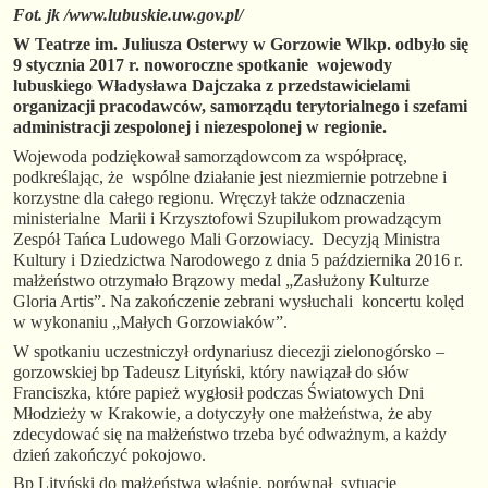
Fot. jk /www.lubuskie.uw.gov.pl/
W Teatrze im. Juliusza Osterwy w Gorzowie Wlkp.
odbyło się
9 stycznia 2017 r. noworoczne spotkanie wojewody
lubuskiego Władysława Dajczaka z przedstawicielami
organizacji pracodawców, samorządu terytorialnego i szefami
administracji zespolonej i niezespolonej w regionie.
Wojewoda podziękował samorządowcom za współpracę,
podkreślając, że wspólne działanie jest niezmiernie potrzebne i
korzystne dla całego regionu. Wręczył także odznaczenia
ministerialne Marii i Krzysztofowi Szupilukom prowadzącym
Zespół Tańca Ludowego Mali Gorzowiacy. Decyzją Ministra
Kultury i Dziedzictwa Narodowego z dnia 5 października 2016 r.
małżeństwo otrzymało Brązowy medal „Zasłużony Kulturze
Gloria Artis”. Na zakończenie zebrani wysłuchali koncertu kolęd
w wykonaniu „Małych Gorzowiaków”.
W spotkaniu uczestniczył ordynariusz diecezji zielonogórsko –
gorzowskiej bp Tadeusz Lityński, który nawiązał do słów
Franciszka, które papież wygłosił podczas Światowych Dni
Młodzieży w Krakowie, a dotyczyły one małżeństwa, że aby
zdecydować się na małżeństwo trzeba być odważnym, a każdy
dzień zakończyć pokojowo.
Bp Lityński do małżeństwa właśnie, porównał sytuację