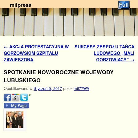
milpress
Przejdź do głównej treści
Przejdź do
Nawigacja
←
AKCJA PROTESTACYJNA W
SUKCESY ZESPOŁU TAŃCA
GORZOWSKIM SZPITALU
LUDOWEGO „MALI
ZAWIESZONA
GORZOWIACY”
→
SPOTKANIE NOWOROCZNE WOJEWODY
LUBUSKIEGO
Opublikowano w
Styczeń 9, 2017
przez
mil77WA