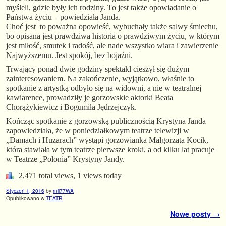
myśleli, gdzie były ich rodziny. To jest także opowiadanie o
Państwa życiu – powiedziała Janda.
Choć jest to poważna opowieść, wybuchały także salwy śmiechu,
bo opisana jest prawdziwa historia o prawdziwym życiu, w którym
jest miłość, smutek i radość, ale nade wszystko wiara i zawierzenie
Najwyższemu. Jest spokój, bez bojaźni.
Trwający ponad dwie godziny spektakl cieszył się dużym
zainteresowaniem. Na zakończenie, wyjątkowo, właśnie to
spotkanie z artystką odbyło się na widowni, a nie w teatralnej
kawiarence, prowadziły je gorzowskie aktorki Beata
Chorążykiewicz i Bogumiła Jędrzejczyk.
Kończąc spotkanie z gorzowską publicznością Krystyna Janda
zapowiedziała, że w poniedziałkowym teatrze telewizji w
„Damach i Huzarach” wystąpi gorzowianka Małgorzata Kocik,
która stawiała w tym teatrze pierwsze kroki, a od kilku lat pracuje
w Teatrze „Polonia” Krystyny Jandy.
2,471 total views, 1 views today
Styczeń 1, 2016
by
mil77WA
Opublikowano w
TEATR
Nawigacja
Nowe posty
→