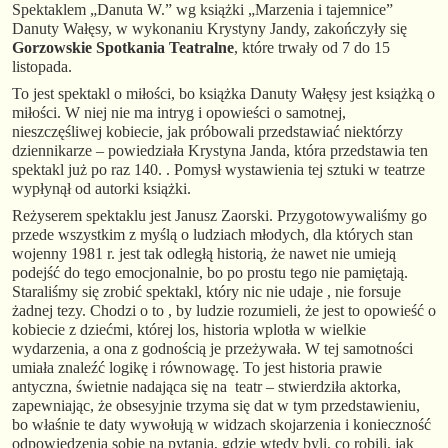
Spektaklem „Danuta W.” wg książki „Marzenia i tajemnice”
Danuty Wałęsy, w wykonaniu Krystyny Jandy, zakończyły się
Gorzowskie Spotkania Teatralne
, które trwały od 7 do 15
listopada.
To jest spektakl o miłości, bo książka Danuty Wałęsy jest książką o
miłości. W niej nie ma intryg i opowieści o samotnej,
nieszczęśliwej kobiecie, jak próbowali przedstawiać niektórzy
dziennikarze – powiedziała Krystyna Janda, która przedstawia ten
spektakl już po raz 140. . Pomysł wystawienia tej sztuki w teatrze
wypłynął od autorki książki.
Reżyserem spektaklu jest Janusz Zaorski. Przygotowywaliśmy go
przede wszystkim z myślą o ludziach młodych, dla których stan
wojenny 1981 r. jest tak odległą historią, że nawet nie umieją
podejść do tego emocjonalnie, bo po prostu tego nie pamiętają.
Staraliśmy się zrobić spektakl, który nic nie udaje , nie forsuje
żadnej tezy. Chodzi o to , by ludzie rozumieli, że jest to opowieść o
kobiecie z dziećmi, której los, historia wplotła w wielkie
wydarzenia, a ona z godnością je przeżywała. W tej samotności
umiała znaleźć logikę i równowagę. To jest historia prawie
antyczna, świetnie nadająca się na teatr – stwierdziła aktorka,
zapewniając, że obsesyjnie trzyma się dat w tym przedstawieniu,
bo właśnie te daty wywołują w widzach skojarzenia i konieczność
odpowiedzenia sobie na pytania, gdzie wtedy byli, co robili, jak