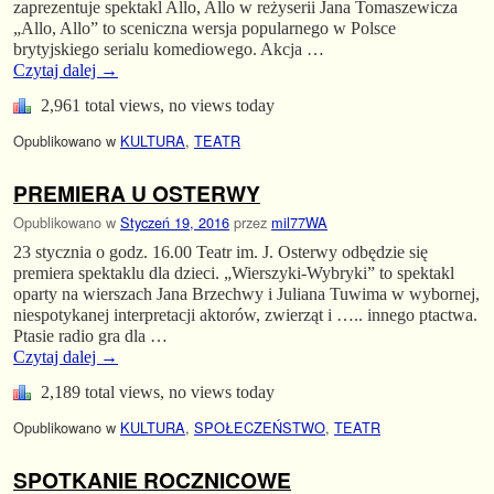
zaprezentuje spektakl Allo, Allo w reżyserii Jana Tomaszewicza
„Allo, Allo” to sceniczna wersja popularnego w Polsce
brytyjskiego serialu komediowego. Akcja …
Czytaj dalej
→
2,961 total views, no views today
Opublikowano w
KULTURA
,
TEATR
PREMIERA U OSTERWY
Opublikowano w
Styczeń 19, 2016
przez
mil77WA
23 stycznia o godz. 16.00 Teatr im. J. Osterwy odbędzie się
premiera spektaklu dla dzieci. „Wierszyki-Wybryki” to spektakl
oparty na wierszach Jana Brzechwy i Juliana Tuwima w wybornej,
niespotykanej interpretacji aktorów, zwierząt i ….. innego ptactwa.
Ptasie radio gra dla …
Czytaj dalej
→
2,189 total views, no views today
Opublikowano w
KULTURA
,
SPOŁECZEŃSTWO
,
TEATR
SPOTKANIE ROCZNICOWE