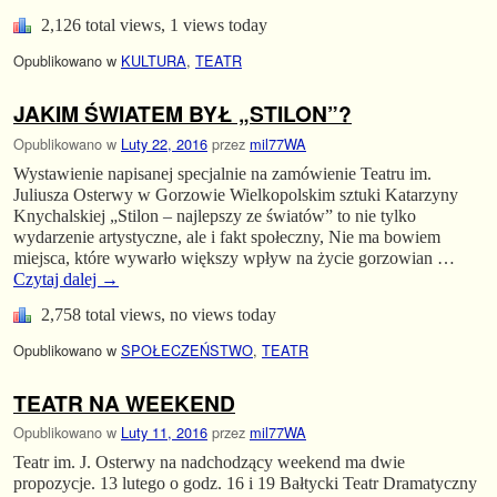
2,126 total views, 1 views today
Opublikowano w
KULTURA
,
TEATR
JAKIM ŚWIATEM BYŁ „STILON”?
Opublikowano w
Luty 22, 2016
przez
mil77WA
Wystawienie napisanej specjalnie na zamówienie Teatru im.
Juliusza Osterwy w Gorzowie Wielkopolskim sztuki Katarzyny
Knychalskiej „Stilon – najlepszy ze światów” to nie tylko
wydarzenie artystyczne, ale i fakt społeczny, Nie ma bowiem
miejsca, które wywarło większy wpływ na życie gorzowian …
Czytaj dalej
→
2,758 total views, no views today
Opublikowano w
SPOŁECZEŃSTWO
,
TEATR
TEATR NA WEEKEND
Opublikowano w
Luty 11, 2016
przez
mil77WA
Teatr im. J. Osterwy na nadchodzący weekend ma dwie
propozycje. 13 lutego o godz. 16 i 19 Bałtycki Teatr Dramatyczny