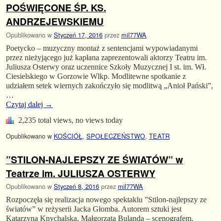
POŚWIĘCONE ŚP. KS.
ANDRZEJEWSKIEMU
Opublikowano w
Styczeń 17, 2016
przez
mil77WA
Poetycko – muzyczny montaż z sentencjami wypowiadanymi
przez nieżyjącego już kapłana zaprezentowali aktorzy Teatru im.
Juliusza Osterwy oraz uczennice Szkoły Muzycznej I st. im. Wł.
Ciesielskiego w Gorzowie Wlkp. Modlitewne spotkanie z
udziałem setek wiernych zakończyło się modlitwą „Anioł Pański”,
…
Czytaj dalej
→
2,235 total views, no views today
Opublikowano w
KOŚCIÓŁ
,
SPOŁECZEŃSTWO
,
TEATR
”STILON-NAJLEPSZY ZE ŚWIATÓW” w
Teatrze im. JULIUSZA OSTERWY
Opublikowano w
Styczeń 8, 2016
przez
mil77WA
Rozpoczęła się realizacja nowego spektaklu ”Stilon-najlepszy ze
światów” w reżyserii Jacka Głomba. Autorem sztuki jest
Katarzyna Knychalska, Małgorzata Bulanda – scenografem.