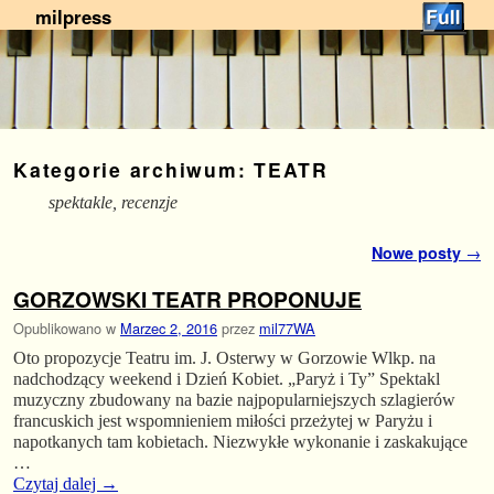
milpress
Przejdź do głównej treści
Przejdź do
Kategorie archiwum:
TEATR
spektakle, recenzje
Nawigacja
Nowe posty
→
GORZOWSKI TEATR PROPONUJE
Opublikowano w
Marzec 2, 2016
przez
mil77WA
Oto propozycje Teatru im. J. Osterwy w Gorzowie Wlkp. na
nadchodzący weekend i Dzień Kobiet. „Paryż i Ty” Spektakl
muzyczny zbudowany na bazie najpopularniejszych szlagierów
francuskich jest wspomnieniem miłości przeżytej w Paryżu i
napotkanych tam kobietach. Niezwykłe wykonanie i zaskakujące
…
Czytaj dalej
→